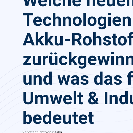
Welche neue
Technologien
Akku-Rohstof
zurückgewin
und was das f
Umwelt & Indu
bedeutet
Veröffentlicht von
CarPR