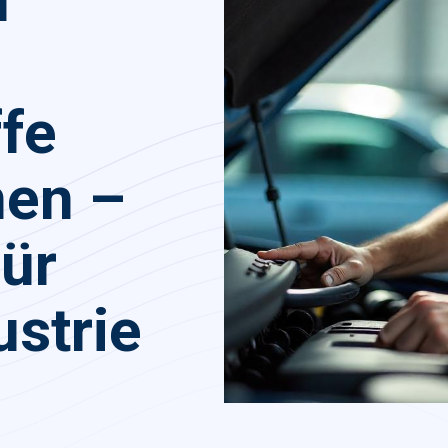
n
fe
nen –
ür
strie