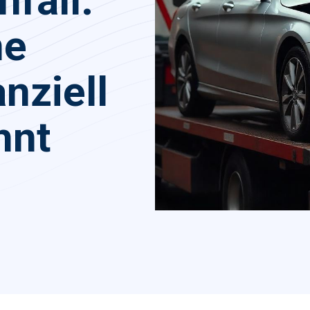
fall:
ne
nziell
hnt