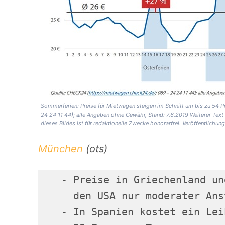
Sommerferien: Preise für Mietwagen steigen im Schnitt um bis zu 54 
24 24 11 44); alle Angaben ohne Gewähr, Stand: 7.6.2019 Weiterer Tex
dieses Bildes ist für redaktionelle Zwecke honorarfrei. Veröffentli
München
(ots)
   - Preise in Griechenland un
     den USA nur moderater Anst
   - In Spanien kostet ein Lei