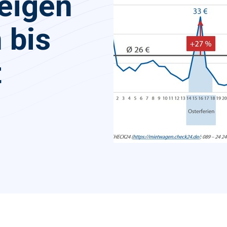
eigen
 bis
t