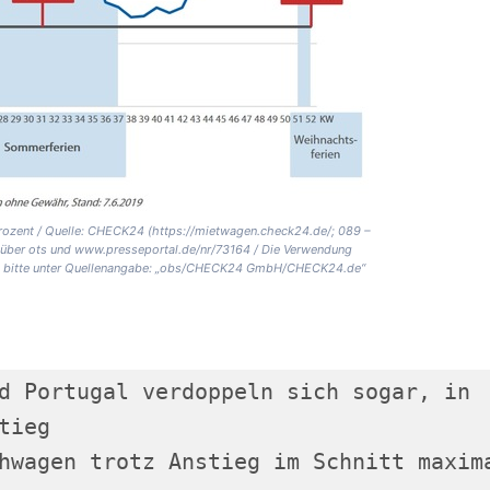
Prozent / Quelle: CHECK24 (https://mietwagen.check24.de/; 089 –
t über ots und www.presseportal.de/nr/73164 / Die Verwendung
chung bitte unter Quellenangabe: „obs/CHECK24 GmbH/CHECK24.de“
d Portugal verdoppeln sich sogar, in 

ieg

hwagen trotz Anstieg im Schnitt maxima