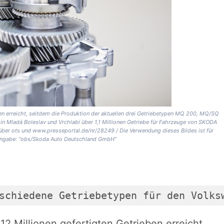
en erreicht, seitdem die Produktion der aktuellen drei Getriebetypen MQ 200, MQ/SQ
in Mladá Boleslav und Vrchlabí über 1,1 Millionen Getriebe für Fahrzeuge von SKODA
über ots und www.presseportal.de/nr/28249 / Die Verwendung dieses Bildes ist für
lenangabe: “obs/Skoda Auto Deutschland GmbH”
schiedene Getriebetypen für den Volks
 Millionen gefertigten Getrieben erreicht.