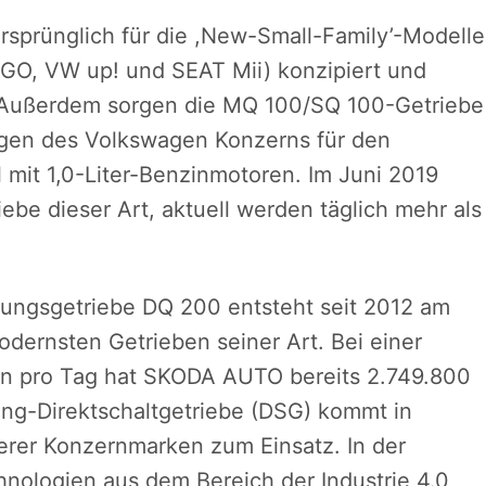
sprünglich für die ,New-Small-Family’-Modelle
GO, VW up! und SEAT Mii) konzipiert und
v. Außerdem sorgen die MQ 100/SQ 100-Getriebe
gen des Volkswagen Konzerns für den
 mit 1,0-Liter-Benzinmotoren. Im Juni 2019
ebe dieser Art, aktuell werden täglich mehr als
ungsgetriebe DQ 200 entsteht seit 2012 am
dernsten Getrieben seiner Art. Bei einer
ten pro Tag hat SKODA AUTO bereits 2.749.800
ang-Direktschaltgetriebe (DSG) kommt in
rer Konzernmarken zum Einsatz. In der
nologien aus dem Bereich der Industrie 4.0