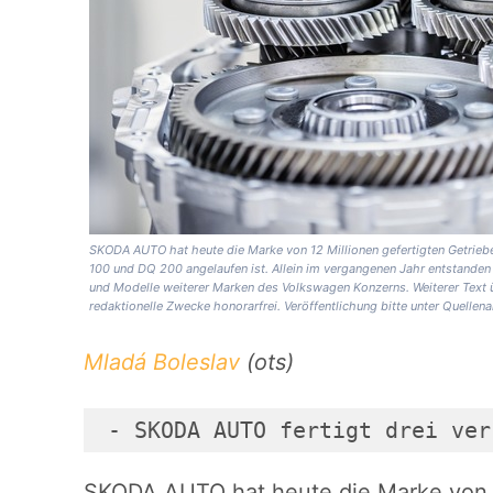
SKODA AUTO hat heute die Marke von 12 Millionen gefertigten Getrieb
100 und DQ 200 angelaufen ist. Allein im vergangenen Jahr entstanden 
und Modelle weiterer Marken des Volkswagen Konzerns. Weiterer Text 
redaktionelle Zwecke honorarfrei. Veröffentlichung bitte unter Quel
Mladá Boleslav
(ots)
 - SKODA AUTO fertigt drei ver
SKODA AUTO hat heute die Marke von 12