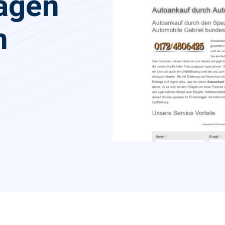
agen
n