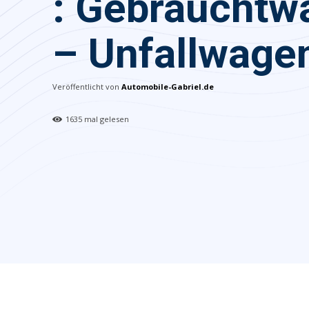
: Gebrauchtw
– Unfallwage
Veröffentlicht von
Automobile-Gabriel.de
1635
mal gelesen