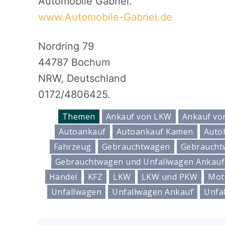
Automobile Gabriel.
www.Automobile-Gabriel.de
Nordring 79
44787 Bochum
NRW, Deutschland
0172/4806425.
Themen
Ankauf von LKW
Ankauf vo
Autoankauf
Autoankauf Kamen
Auto
Fahrzeug
Gebrauchtwagen
Gebraucht
Gebrauchtwagen und Unfallwagen Ankauf
Handel
KFZ
LKW
LKW und PKW
Mot
Unfallwagen
Unfallwagen Ankauf
Unfa