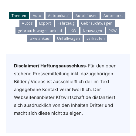
Themen
Auto
Autoankauf
Autohäuser
Automarkt
Autos
Export
Fahrzeug
Gebrauchtwagen
gebrauchtwagen ankauf
LKW
Neuwagen
PKW
pkw ankauf
Unfallwagen
verkaufen
Disclaimer/ Haftungsausschluss
: Für den oben
stehend Pressemitteilung inkl. dazugehörigen
Bilder / Videos ist ausschließlich der im Text
angegebene Kontakt verantwortlich. Der
Webseitenanbieter Kfzwirtschaft.de distanziert
sich ausdrücklich von den Inhalten Dritter und
macht sich diese nicht zu eigen.