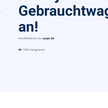
Gebrauchtwa
an!
Veröffentlicht von
carpr.de
1329
mal gelesen