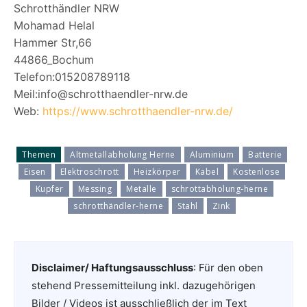
Schrotthändler NRW
Mohamad Helal
Hammer Str,66
44866_Bochum
Telefon:015208789118
Meil:info@schrotthaendler-nrw.de
Web:
https://www.schrotthaendler-nrw.de/
Themen
Altmetallabholung Herne
Aluminium
Batterie
Eisen
Elektroschrott
Heizkörper
Kabel
Kostenlose
Kupfer
Messing
Metalle
schrottabholung-herne
schrotthändler-herne
Stahl
Zink
Disclaimer/ Haftungsausschluss
: Für den oben
stehend Pressemitteilung inkl. dazugehörigen
Bilder / Videos ist ausschließlich der im Text