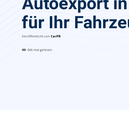
Autoexport i
für Ihr Fahrz
Veröffentlicht von
CarPR
666
mal gelesen