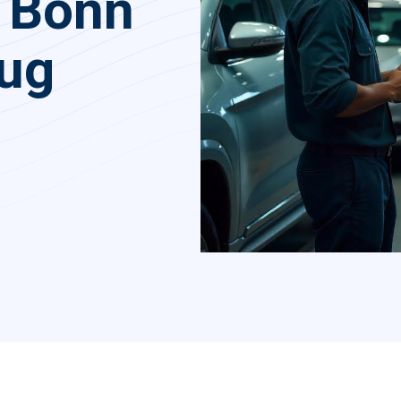
n Bonn
eug