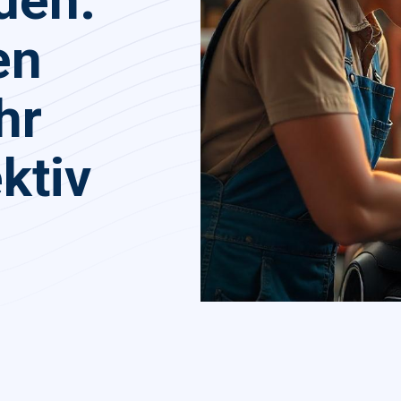
den:
en
hr
ktiv