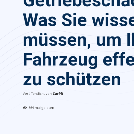
Getriebescha
Was Sie wiss
müssen, um I
Fahrzeug effe
zu schützen
Veröffentlicht von
CarPR
564
mal gelesen