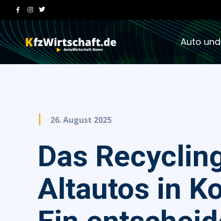
Auto und
26. August 2025
Das Recyclin
Altautos in K