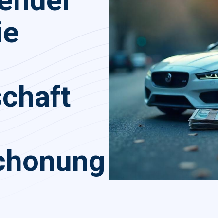
dender
ie
schaft
chonung