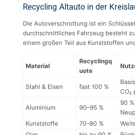
Recycling Altauto in der Kreisl
Die Autoverschrottung ist ein Schlüsself
durchschnittliches Fahrzeug besteht z
einem großen Teil aus Kunststoffen und
Recyclingq
Material
Nutz
uote
Basis
Stahl & Eisen
fast 100 %
CO₂ 
90 %
Aluminium
90–95 %
Neup
Kunststoffe
70–80 %
Weit
Glas
bis zu 90 %
Rück