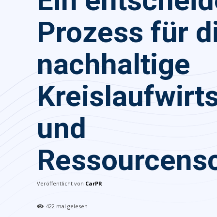
Ein entschei
Prozess für d
nachhaltige
Kreislaufwirt
und
Ressourcens
Veröffentlicht von
CarPR
422
mal gelesen