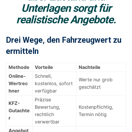
Unterlagen sorgt für
realistische Angebote
.
Drei Wege, den Fahrzeugwert zu
ermitteln
Methode
Vorteile
Nachteile
Online-
Schnell,
Werte nur grob
Wertrec
kostenlos, sofort
geschätzt
hner
verfügbar
Präzise
KFZ-
Bewertung,
Kostenpflichtig,
Gutachte
rechtlich
Termin nötig
r
verwertbar
Angebot