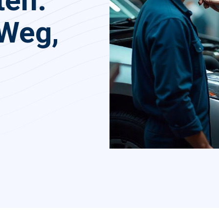
ten:
 Weg,