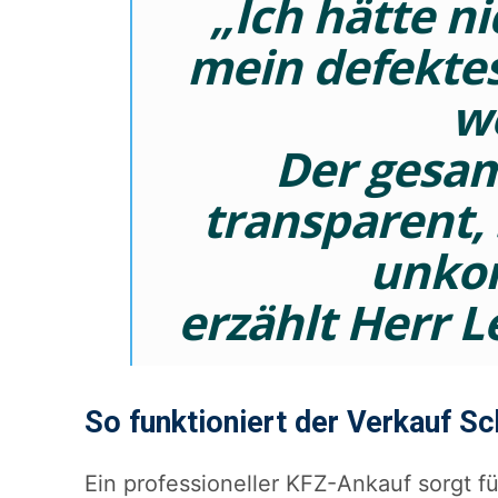
„Ich hätte n
mein defektes
we
Der gesam
transparent, 
unkom
erzählt Herr 
So funktioniert der Verkauf Sch
Ein professioneller KFZ-Ankauf sorgt f