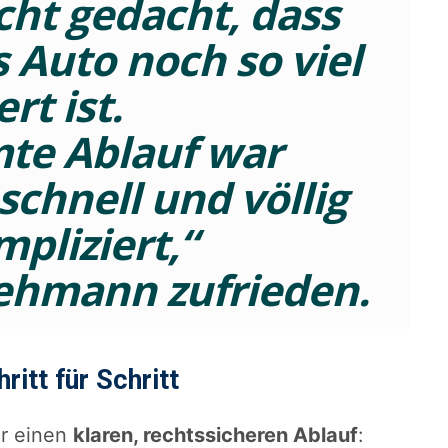
icht gedacht, dass
 Auto noch so viel
rt ist.
te Ablauf war
schnell und völlig
pliziert,“
Lehmann zufrieden.
ritt für Schritt
ür einen
klaren, rechtssicheren Ablauf
: