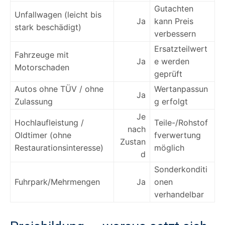
Gutachten
Unfallwagen (leicht bis
Ja
kann Preis
stark beschädigt)
verbessern
Ersatzteilwert
Fahrzeuge mit
Ja
e werden
Motorschaden
geprüft
Autos ohne TÜV / ohne
Wertanpassun
Ja
Zulassung
g erfolgt
Je
Hochlaufleistung /
Teile-/Rohstof
nach
Oldtimer (ohne
fverwertung
Zustan
Restaurationsinteresse)
möglich
d
Sonderkonditi
Fuhrpark/Mehrmengen
Ja
onen
verhandelbar