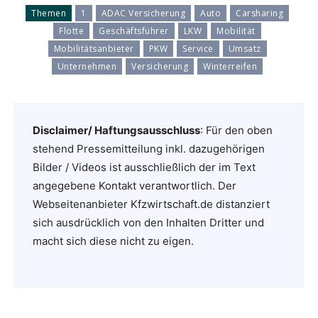
Themen
1
ADAC Versicherung
Auto
Carsharing
Flotte
Geschäftsführer
LKW
Mobilität
Mobilitätsanbieter
PKW
Service
Umsatz
Unternehmen
Versicherung
Winterreifen
Disclaimer/ Haftungsausschluss
: Für den oben
stehend Pressemitteilung inkl. dazugehörigen
Bilder / Videos ist ausschließlich der im Text
angegebene Kontakt verantwortlich. Der
Webseitenanbieter Kfzwirtschaft.de distanziert
sich ausdrücklich von den Inhalten Dritter und
macht sich diese nicht zu eigen.