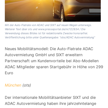
Mit der Auto-Flatrate von ADAC und SIXT auf neuen Wegen unterwegs.
Weiterer Text über ots und www.presseportal.de/nr/122834 / Die
Verwendung dieses Bildes ist für redaktionelle Zwecke honorarfrei.
Veröffentlichung bitte unter Quellenangabe: “obs/ADAC Autovermietung”
Neues Mobilitätsmodell: Die Auto-Flatrate ADAC
Autovermietung GmbH und SIXT erweitern
Partnerschaft um Kundenvorteile bei Abo-Modellen
ADAC Mitglieder sparen Startgebühr in Höhe von 299
Euro
München
(ots)
Der internationale Mobilitätsanbieter SIXT und die
ADAC Autovermietung haben ihre jahrzehntelange