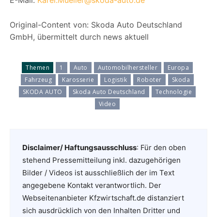
E-Mail:
Karel.Mueller@skoda-auto.de
Original-Content von: Skoda Auto Deutschland
GmbH, übermittelt durch news aktuell
Themen
1
Auto
Automobilhersteller
Europa
Fahrzeug
Karosserie
Logistik
Roboter
Skoda
SKODA AUTO
Skoda Auto Deutschland
Technologie
Video
Disclaimer/ Haftungsausschluss
: Für den oben
stehend Pressemitteilung inkl. dazugehörigen
Bilder / Videos ist ausschließlich der im Text
angegebene Kontakt verantwortlich. Der
Webseitenanbieter Kfzwirtschaft.de distanziert
sich ausdrücklich von den Inhalten Dritter und