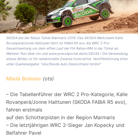
SKODA bei der Rallye Türkei Marmaris 2019: Das SKODA Werksteam Kalle
Rovanperä/Jonne Halttunen führt im FABIA R5 evo die WRC 2 Pro-
Gesamtwertung vor dem elften Lauf der FIA Rallye-WM in der Türkei an.
Weiterer Text über ots und www.presseportal.de/nr/28249 / Die Verwendung
dieses Bildes ist für redaktionelle Zwecke honorarfrei. Veröffentlichung bitte
unter Quellenangabe: “obs/Skoda Auto Deutschland GmbH”
Mladá Boleslav
(ots)
– Die Tabellenführer der WRC 2 Pro-Kategorie, Kalle
Rovanperä/Jonne Halttunen (SKODA FABIA R5 evo),
fahren erstmals
auf den Schotterpisten in der Region Marmaris
– Die letztjährigen WRC 2-Sieger Jan Kopecky und
Beifahrer Pavel