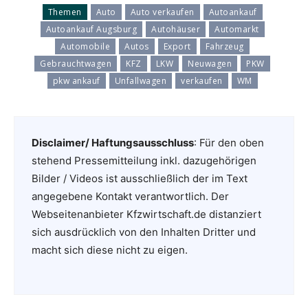
Themen
Auto
Auto verkaufen
Autoankauf
Autoankauf Augsburg
Autohäuser
Automarkt
Automobile
Autos
Export
Fahrzeug
Gebrauchtwagen
KFZ
LKW
Neuwagen
PKW
pkw ankauf
Unfallwagen
verkaufen
WM
Disclaimer/ Haftungsausschluss
: Für den oben
stehend Pressemitteilung inkl. dazugehörigen
Bilder / Videos ist ausschließlich der im Text
angegebene Kontakt verantwortlich. Der
Webseitenanbieter Kfzwirtschaft.de distanziert
sich ausdrücklich von den Inhalten Dritter und
macht sich diese nicht zu eigen.