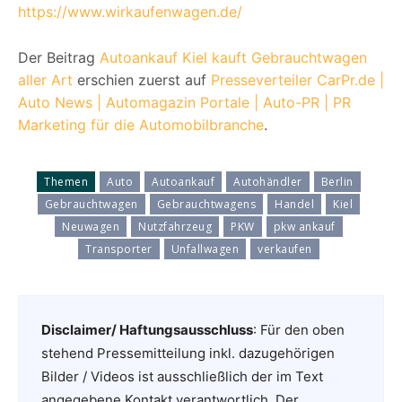
https://www.wirkaufenwagen.de/
Der Beitrag
Autoankauf Kiel kauft Gebrauchtwagen
aller Art
erschien zuerst auf
Presseverteiler CarPr.de |
Auto News | Automagazin Portale | Auto-PR | PR
Marketing für die Automobilbranche
.
Themen
Auto
Autoankauf
Autohändler
Berlin
Gebrauchtwagen
Gebrauchtwagens
Handel
Kiel
Neuwagen
Nutzfahrzeug
PKW
pkw ankauf
Transporter
Unfallwagen
verkaufen
Disclaimer/ Haftungsausschluss
: Für den oben
stehend Pressemitteilung inkl. dazugehörigen
Bilder / Videos ist ausschließlich der im Text
angegebene Kontakt verantwortlich. Der