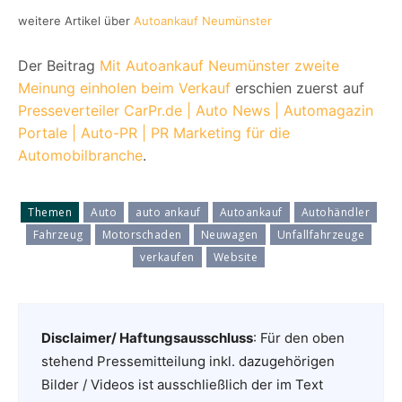
weitere Artikel über
Autoankauf Neumünster
Der Beitrag
Mit Autoankauf Neumünster zweite
Meinung einholen beim Verkauf
erschien zuerst auf
Presseverteiler CarPr.de | Auto News | Automagazin
Portale | Auto-PR | PR Marketing für die
Automobilbranche
.
Themen
Auto
auto ankauf
Autoankauf
Autohändler
Fahrzeug
Motorschaden
Neuwagen
Unfallfahrzeuge
verkaufen
Website
Disclaimer/ Haftungsausschluss
: Für den oben
stehend Pressemitteilung inkl. dazugehörigen
Bilder / Videos ist ausschließlich der im Text