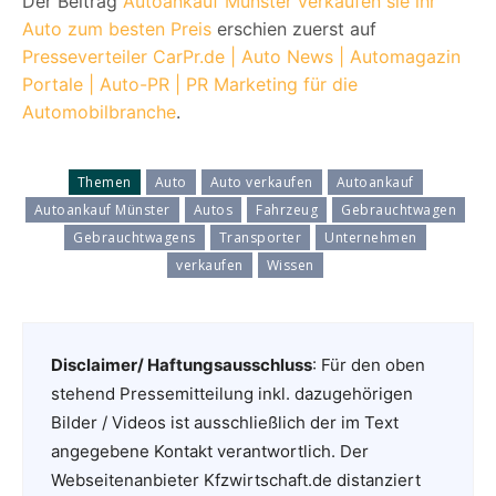
Der Beitrag
Autoankauf Münster verkaufen sie ihr
Auto zum besten Preis
erschien zuerst auf
Presseverteiler CarPr.de | Auto News | Automagazin
Portale | Auto-PR | PR Marketing für die
Automobilbranche
.
Themen
Auto
Auto verkaufen
Autoankauf
Autoankauf Münster
Autos
Fahrzeug
Gebrauchtwagen
Gebrauchtwagens
Transporter
Unternehmen
verkaufen
Wissen
Disclaimer/ Haftungsausschluss
: Für den oben
stehend Pressemitteilung inkl. dazugehörigen
Bilder / Videos ist ausschließlich der im Text
angegebene Kontakt verantwortlich. Der
Webseitenanbieter Kfzwirtschaft.de distanziert