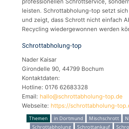
professionellen Schrottservice, sonde
leisten. Schrottabholung-top setzt sich 
und zeigt, dass Schrott nicht einfach Ab
Recycling wiedergewonnen werden kö
Schrottabholung-top
Nader Kaisar
Girondelle 90, 44799 Bochum
Kontaktdaten:
Hotline: 0176 62683328
Email:
hallo@schrottabholung-top.de
Webseite:
https://schrottabholung-top.
Themen
in Dortmund
Mischschrott
N
Schrottabholung
Schrottankauf
Schro