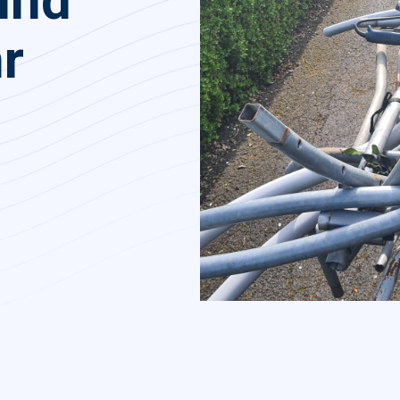
und
r