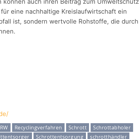
rn können auch ihren Beitrag zum Umweltschutz
für eine nachhaltige Kreislaufwirtschaft ein
fall ist, sondern wertvolle Rohstoffe, die durch
nnen.
de/
RW
Recyclingverfahren
Schrott
Schrottabholer
ttentsorger
Schrottentsorgung
schrotthändler