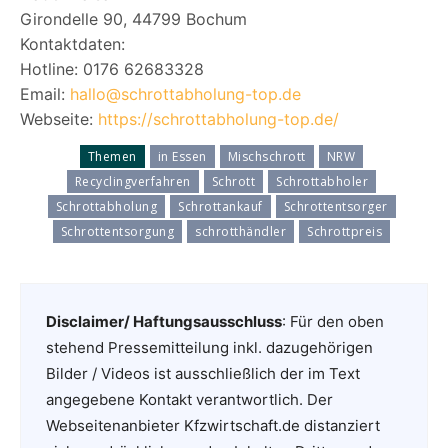
Girondelle 90, 44799 Bochum
Kontaktdaten:
Hotline: 0176 62683328
Email:
hallo@schrottabholung-top.de
Webseite:
https://schrottabholung-top.de/
Themen
in Essen
Mischschrott
NRW
Recyclingverfahren
Schrott
Schrottabholer
Schrottabholung
Schrottankauf
Schrottentsorger
Schrottentsorgung
schrotthändler
Schrottpreis
Disclaimer/ Haftungsausschluss
: Für den oben
stehend Pressemitteilung inkl. dazugehörigen
Bilder / Videos ist ausschließlich der im Text
angegebene Kontakt verantwortlich. Der
Webseitenanbieter Kfzwirtschaft.de distanziert